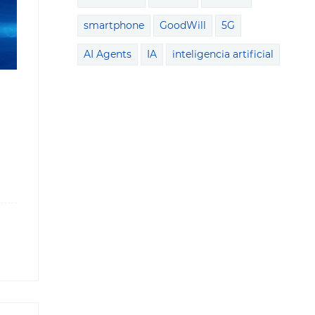
smartphone
GoodWill
5G
AI Agents
IA
inteligencia artificial