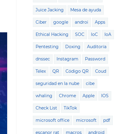
Juice Jacking
Mesa de ayuda
Ciber
google
androi
Apps
Ethical Hacking
SOC
IoC
IoA
Pentesting
Doxing
Auditoría
dnssec
Instagram
Password
Télex
QR
Código QR
Coud
seguridad en la nube
cibe
whaling
Chrome
Apple
IOS
Check List
TikTok
microsoft office
microsoft
pdf
escanor rat
macros
android