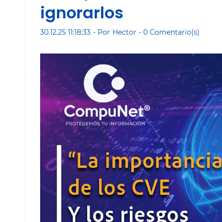
ignorarlos
30.12.25 11:18:33
- Por
Hector
-
0
Comentario(s)