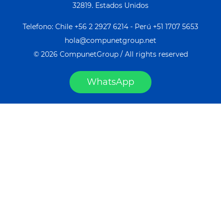
32819
. Estados Unidos
Telefono: Chile +
56 2 2927 6214
- Perú
+51 1707 5653
hola@compunetgroup.net
© 2026 CompunetGroup / All rights reserved
WhatsApp